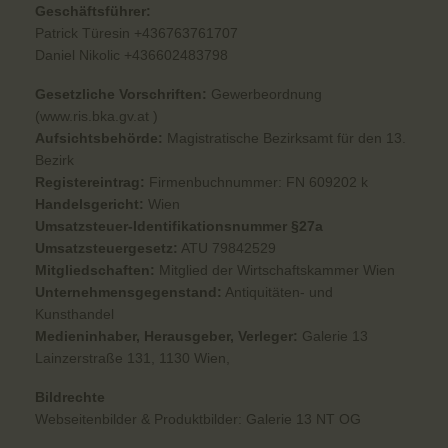
Geschäftsführer:
Patrick Türesin +436763761707
Daniel Nikolic +436602483798
Gesetzliche Vorschriften:
Gewerbeordnung
(www.ris.bka.gv.at )
Aufsichtsbehörde:
Magistratische Bezirksamt für den 13.
Bezirk
Registereintrag:
Firmenbuchnummer: FN 609202 k
Handelsgericht:
Wien
Umsatzsteuer-Identifikationsnummer §27a
Umsatzsteuergesetz:
ATU 79842529
Mitgliedschaften:
Mitglied der Wirtschaftskammer Wien
Unternehmensgegenstand:
Antiquitäten- und
Kunsthandel
Medieninhaber, Herausgeber, Verleger:
Galerie 13
Lainzerstraße 131, 1130 Wien,
Bildrechte
Webseitenbilder & Produktbilder: Galerie 13 NT OG