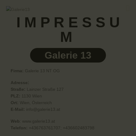
I M P R E S S U
M
STARTSEITE
DIENSTLEISTUNGEN
Galerie 13
SCHAURAUM
ÜBER UNS
Firma:
Galerie 13 NT OG
KONTAKT
Adresse:
Straße:
Lainzer Straße 127
PLZ:
1130 Wien
Ort:
Wien, Österreich
E-Mail:
info@galerie13.at
Web
: www.galerie13.at
Telefon:
+436763761707; +436602483798